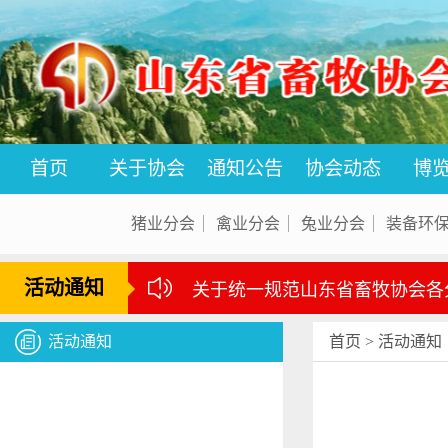
首页
关于协会
通知公告
协会动态
博
猪业分会
禽业分会
兔业分会
装备环
活动通知
关于统一规范山东省畜牧协会各
活动通知
首页
>
活动通知