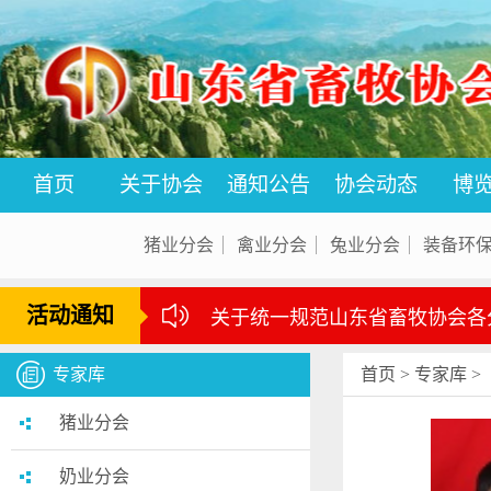
首页
关于协会
通知公告
协会动态
博
猪业分会
禽业分会
兔业分会
装备环
活动通知
关于统一规范山东省畜牧协会各
专家库
首页
>
专家库
>
猪业分会
奶业分会