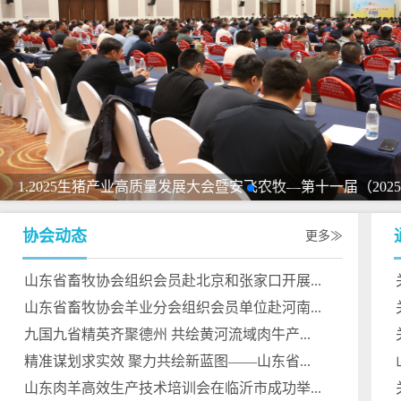
4.第39届山东畜牧业博览会在济南
.2025生猪产业高质量发展大会暨安飞农牧—第十一届（2025）猪业山河论坛成功举办
2.山东省畜牧协会六届四次理事会在济南召开
协会动态
更多
山东省畜牧协会组织会员赴北京和张家口开展...
山东省畜牧协会羊业分会组织会员单位赴河南...
九国九省精英齐聚德州 共绘黄河流域肉牛产...
精准谋划求实效 聚力共绘新蓝图——山东省...
山东肉羊高效生产技术培训会在临沂市成功举...