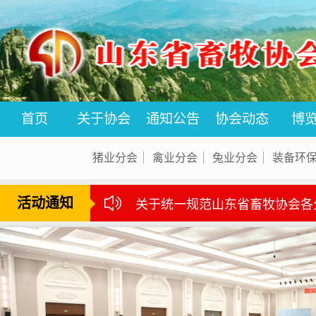
首页
关于协会
通知公告
协会动态
博
猪业分会
禽业分会
兔业分会
装备环
活动通知
关于统一规范山东省畜牧协会各